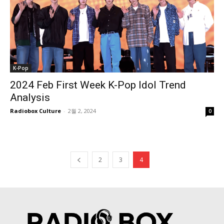
K-Pop
2024 Feb First Week K-Pop Idol Trend
Analysis
Radiobox Culture
-
2월 2, 2024
0
2
3
4