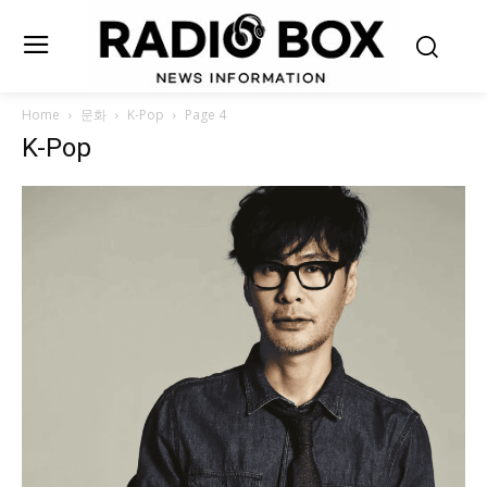
Home
문화
K-Pop
Page 4
K-Pop