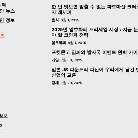
화폐
한 번 맛보면 멈출 수 없는 파르마산 크러
인 뉴스
자 레시피
인 정보
음식
8월 1, 2025
2025년 암호화폐 프리세일 시장 : 지금 
야 할 코인과 전략
포츠
암호화폐
8월 1, 2025
포켓몬고 얌퍼의 발자국 이벤트 완벽 가
게임
7월 30, 2025
일본 JS 파운드리 파산이 우리에게 남긴
산업의 교훈
경제
7월 29, 2025
정보
p
후