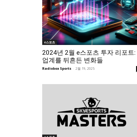
e스포츠
2024년 2월 e스포츠 투자 리포트:
업계를 뒤흔든 변화들
Radiobox Sports
-
2월 19, 2025