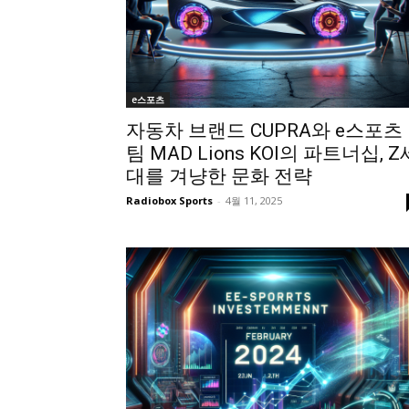
e스포츠
자동차 브랜드 CUPRA와 e스포츠
팀 MAD Lions KOI의 파트너십, Z
대를 겨냥한 문화 전략
Radiobox Sports
-
4월 11, 2025