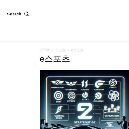
Search
Home
스포츠
e스포츠
e스포츠