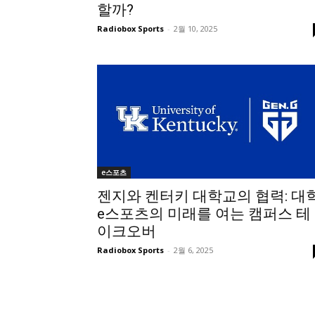
할까?
Radiobox Sports
-
2월 10, 2025
e스포츠
젠지와 켄터키 대학교의 협력: 대
e스포츠의 미래를 여는 캠퍼스 테
이크오버
Radiobox Sports
-
2월 6, 2025