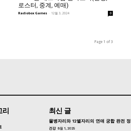
로스터, 중계, 예매)
Radiobox Games
-
12월 3, 2024
0
Page 1 of 3
고리
최신 글
물병자리와 12별자리의 연애 궁합 완전 
크
건강
8월 1, 2025