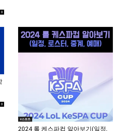
0
학
0
e스포츠
2024 롤 케스파컵 알아보기(일정,