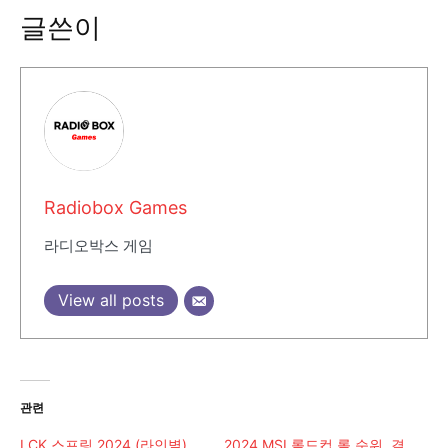
글쓴이
Radiobox Games
라디오박스 게임
View all posts
관련
LCK 스프링 2024 (라인별)
2024 MSI 롤드컵 롤 순위, 결