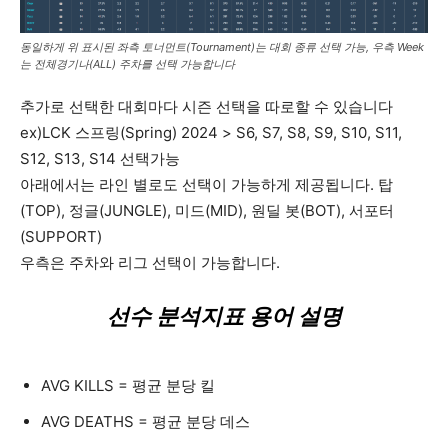
동일하게 위 표시된 좌측 토너먼트(Tournament)는 대회 종류 선택 가능, 우측 Week
는 전체경기나(ALL) 주차를 선택 가능합니다
추가로 선택한 대회마다 시즌 선택을 따로할 수 있습니다
ex)LCK 스프링(Spring) 2024 > S6, S7, S8, S9, S10, S11,
S12, S13, S14 선택가능
아래에서는 라인 별로도 선택이 가능하게 제공됩니다. 탑
(TOP), 정글(JUNGLE), 미드(MID), 원딜 봇(BOT), 서포터
(SUPPORT)
우측은 주차와 리그 선택이 가능합니다.
선수 분석지표 용어 설명
AVG KILLS = 평균 분당 킬
AVG DEATHS = 평균 분당 데스