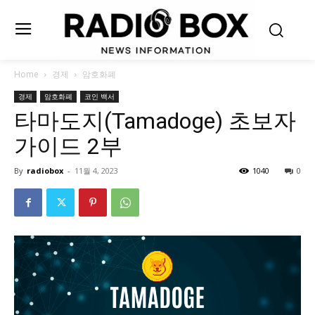
Home
경제
암호화폐
경제
암호화폐
코인 백서
타마도지(Tamadoge) 초보자
가이드 2부
By
radiobox
-
11월 4, 2023
1040
0