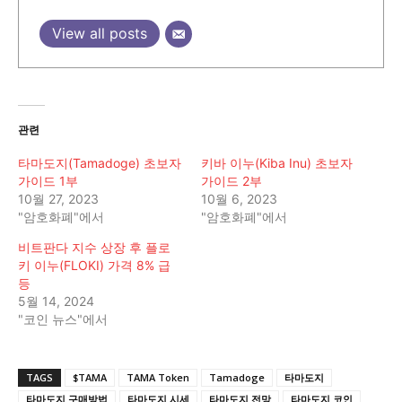
View all posts
관련
타마도지(Tamadoge) 초보자
키바 이누(Kiba Inu) 초보자
가이드 1부
가이드 2부
10월 27, 2023
10월 6, 2023
"암호화폐"에서
"암호화폐"에서
비트판다 지수 상장 후 플로
키 이누(FLOKI) 가격 8% 급
등
5월 14, 2024
"코인 뉴스"에서
TAGS
$TAMA
TAMA Token
Tamadoge
타마도지
타마도지 구매방법
타마도지 시세
타마도지 전망
타마도지 코인