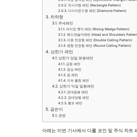
직사각형 패턴 (Rectangle Pattern)
다이아몬드형 패턴 (Diamond Pattern)
하락형
추세패턴
라이징 웻지 패턴 (Rising Wedge Pattern)
헤드앤솔더패턴 (Head and Shoulders Patter
이중 천장형 패턴 (Double Ceiling Pattern)
원형 천장형 패턴 (Round Ceiling Pattern)
상한가 패턴
상한가 당일 분봉패턴
급등 패턴
점상 패턴
컵 패턴
지속 풀림 패턴
상한가 익일 일봉패턴
장대음봉 패턴
장대양봉 패턴
횡보 패턴
글쓴이
관련
아래는 이번 기사에서 다룰 코인 및 주식 차트 