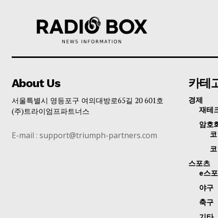
About Us
카테
서울특별시 영등포구 여의대방로65길 20 601호
경제
재테
(주)트라이엄프파트너스
암호
E-mail : support@triumph-partners.com
코
코
스포츠
e스
야구
축구
기타