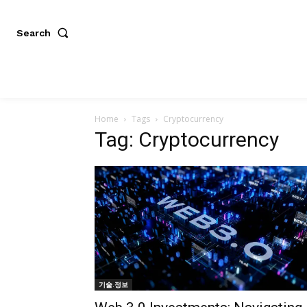
Search
Home
Tags
Cryptocurrency
Tag: Cryptocurrency
기술.정보