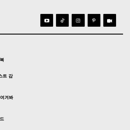
정복
스트 감
눈여겨봐
이드