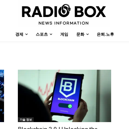
경제
스포츠
게임
문화
은퇴.노후
기술.정보