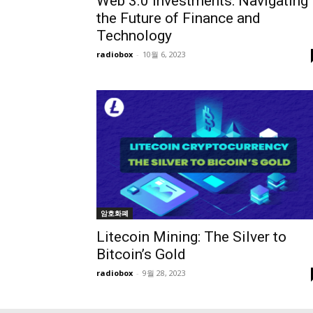
Web 3.0 Investments: Navigating
the Future of Finance and
Technology
radiobox
-
10월 6, 2023
암호화폐
Litecoin Mining: The Silver to
Bitcoin’s Gold
radiobox
-
9월 28, 2023