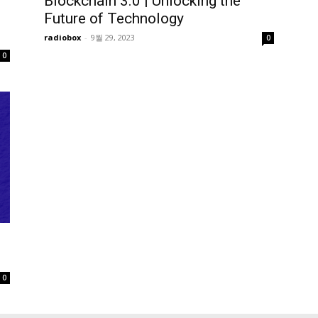
Blockchain 3.0 | Unlocking the
Future of Technology
radiobox
-
9월 29, 2023
0
0
0