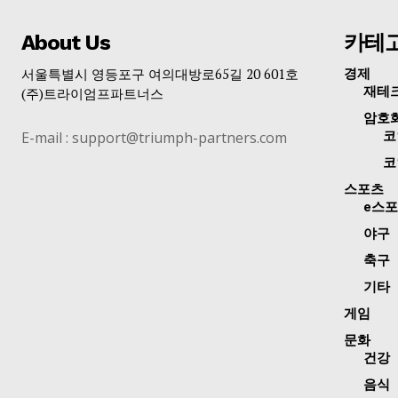
About Us
카테
서울특별시 영등포구 여의대방로65길 20 601호
경제
재테
(주)트라이엄프파트너스
암호
E-mail : support@triumph-partners.com
코
코
스포츠
e스
야구
축구
기타
게임
문화
건강
음식