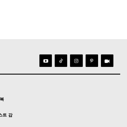
정복
스트 감