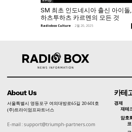
K-Pop
SM 최초 인도네시아 출신 아이돌,
하츠투하츠 카르멘의 모든 것
Radiobox Culture
-
2월 20, 2025
About Us
카테
서울특별시 영등포구 여의대방로65길 20 601호
경제
재테
(주)트라이엄프파트너스
암호
E-mail : support@triumph-partners.com
코