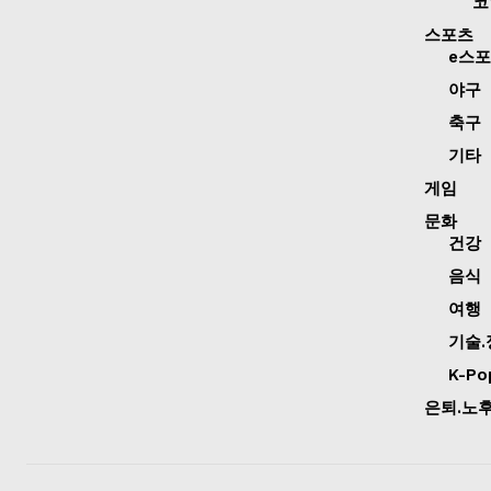
코
스포츠
e스
야구
축구
기타
게임
문화
건강
음식
여행
기술.
K-Po
은퇴.노