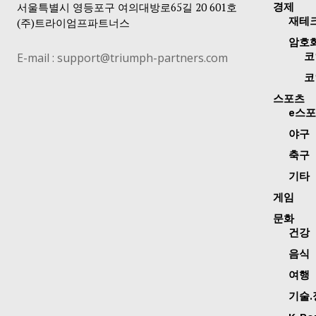
서울특별시 영등포구 여의대방로65길 20 601호
경제
재테
(주)트라이엄프파트너스
암호
E-mail : support@triumph-partners.com
코
코
스포츠
e스
야구
축구
기타
게임
문화
건강
음식
여행
기술.