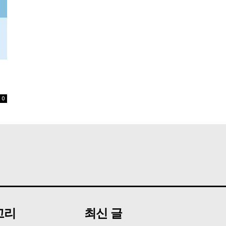
)
0
고리
최신 글