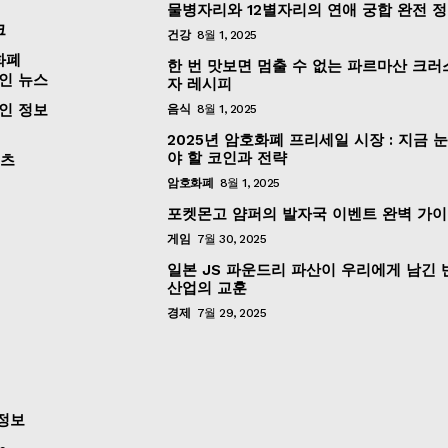
물병자리와 12별자리의 연애 궁합 완전 
크
건강
8월 1, 2025
화폐
한 번 맛보면 멈출 수 없는 파르마산 크러
인 뉴스
자 레시피
인 정보
음식
8월 1, 2025
2025년 암호화폐 프리세일 시장 : 지금 
야 할 코인과 전략
포츠
암호화폐
8월 1, 2025
포켓몬고 얌퍼의 발자국 이벤트 완벽 가
게임
7월 30, 2025
일본 JS 파운드리 파산이 우리에게 남긴
산업의 교훈
경제
7월 29, 2025
정보