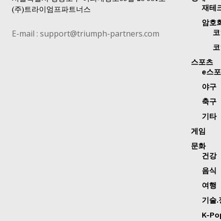
재테
(주)트라이엄프파트너스
암호
E-mail : support@triumph-partners.com
코
코
스포츠
e스
야구
축구
기타
게임
문화
건강
음식
여행
기술.
K-Po