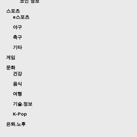
코인 정보
스포츠
e스포츠
야구
축구
기타
게임
문화
건강
음식
여행
기술.정보
K-Pop
은퇴.노후