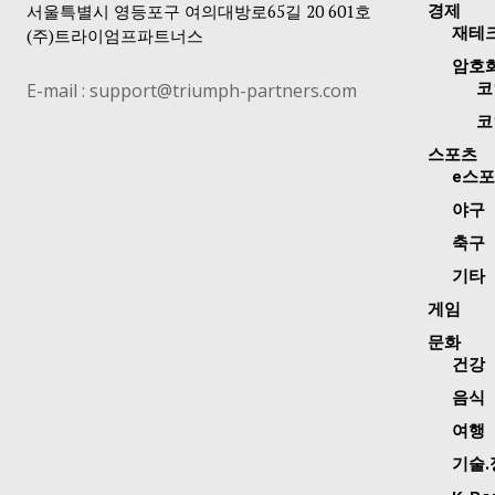
서울특별시 영등포구 여의대방로65길 20 601호
경제
재테
(주)트라이엄프파트너스
암호
E-mail : support@triumph-partners.com
코
코
스포츠
e스
야구
축구
기타
게임
문화
건강
음식
여행
기술.