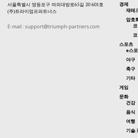
서울특별시 영등포구 여의대방로65길 20 601호
경제
재테
(주)트라이엄프파트너스
암호
E-mail : support@triumph-partners.com
코
코
스포츠
e스
야구
축구
기타
게임
문화
건강
음식
여행
기술.