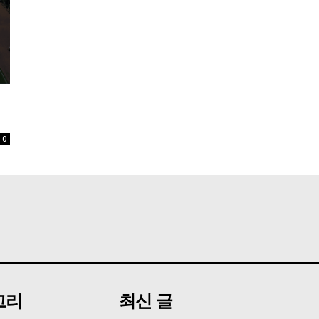
어
0
고리
최신 글