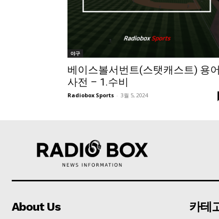
야구
베이스볼서번트(스탯캐스트) 용
사전 – 1.수비
Radiobox Sports
-
3월 5, 2024
About Us
카테