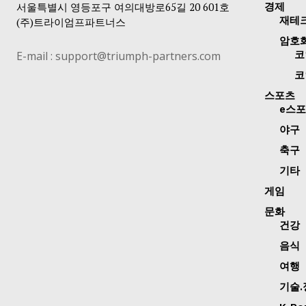
서울특별시 영등포구 여의대방로65길 20 601호
경제
재테
(주)트라이엄프파트너스
암호
E-mail : support@triumph-partners.com
코
코
스포츠
e스
야구
축구
기타
게임
문화
건강
음식
여행
기술.