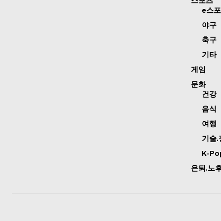
스포츠
e스
야구
축구
기타
게임
문화
건강
음식
여행
기술.
K-Po
은퇴.노