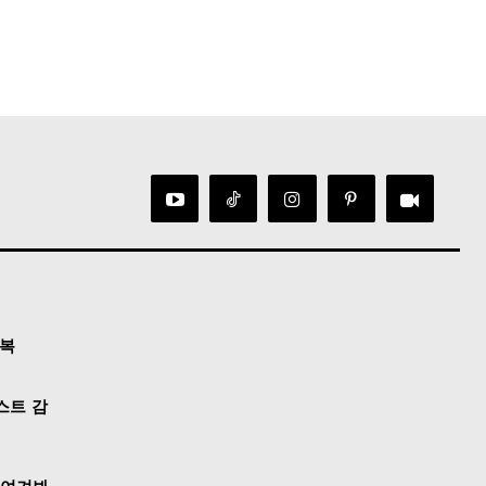
정복
스트 감