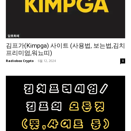
암호화폐
김프가(Kimpga) 사이트 (사용법, 보는법,김치
프리미엄,워뇨띠)
Radiobox Crypto
-
6월 12, 2024
0