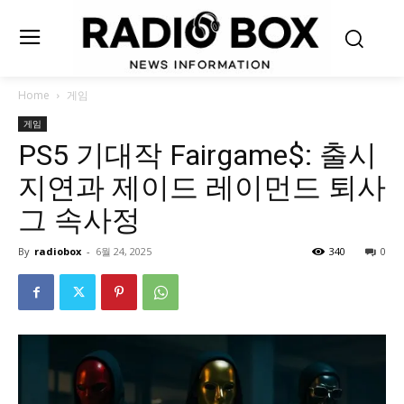
Home
게임
게임
PS5 기대작 Fairgame$: 출시
지연과 제이드 레이먼드 퇴사
그 속사정
By
radiobox
-
6월 24, 2025
340
0