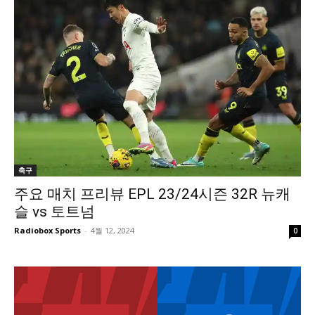
축구
주요 매치 프리뷰 EPL 23/24시즌 32R 뉴캐
슬 vs 토트넘
Radiobox Sports
-
4월 12, 2024
0