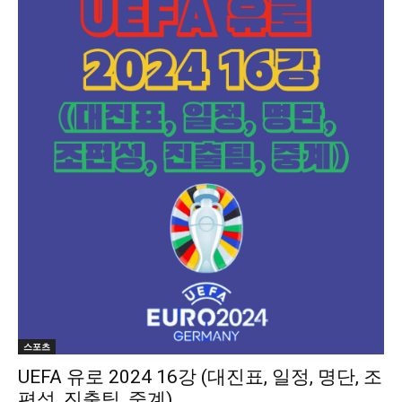
스포츠
UEFA 유로 2024 16강 (대진표, 일정, 명단, 조
편성, 진출팀, 중계)