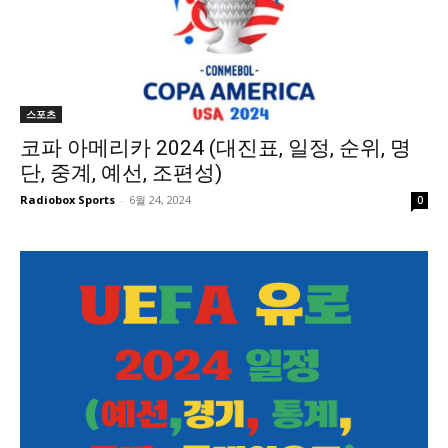
스포츠
코파 아메리카 2024 (대진표, 일정, 순위, 명
단, 중계, 예선, 조편성)
Radiobox Sports
-
6월 24, 2024
0