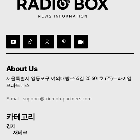
About Us
서울특별시 영등포구 여의대방로65길 20 601호 (주)트라이엄
프파트너스
E-mail : support@triumph-partners.com
카테고리
경제
재테크