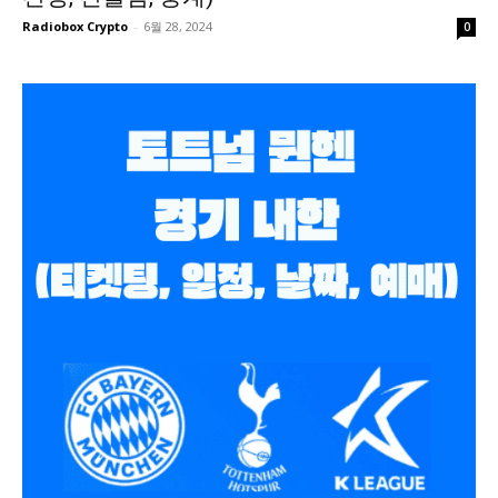
Radiobox Crypto
-
6월 28, 2024
0