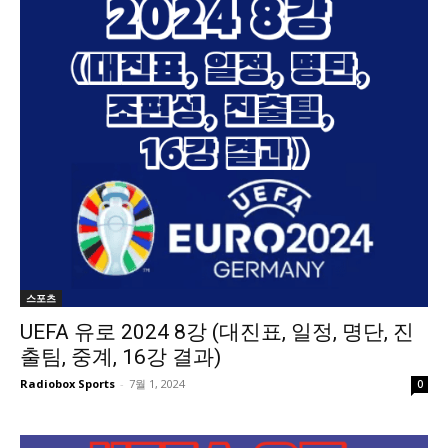
스포츠
UEFA 유로 2024 8강 (대진표, 일정, 명단, 진
출팀, 중계, 16강 결과)
Radiobox Sports
-
7월 1, 2024
0