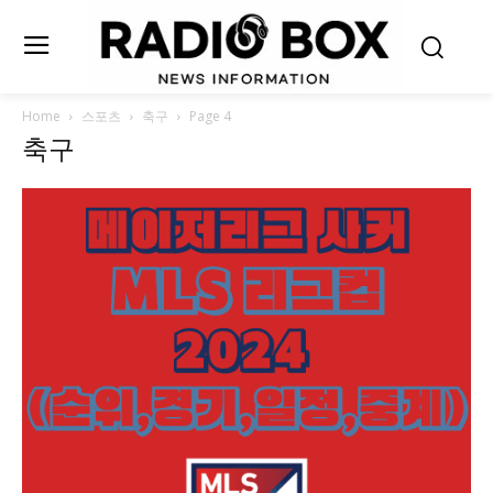
Home
스포츠
축구
Page 4
축구