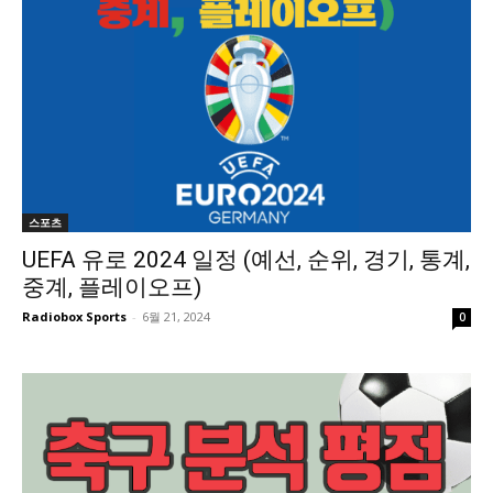
스포츠
UEFA 유로 2024 일정 (예선, 순위, 경기, 통계,
중계, 플레이오프)
Radiobox Sports
-
6월 21, 2024
0