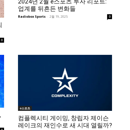
2024년 2월 e스포츠 투자 리포트:
업계를 뒤흔든 변화들
Radiobox Sports
-
2월 19, 2025
0
의
0
e스포츠
,
컴플렉시티 게이밍, 창립자 제이슨
레이크의 재인수로 새 시대 열릴까?