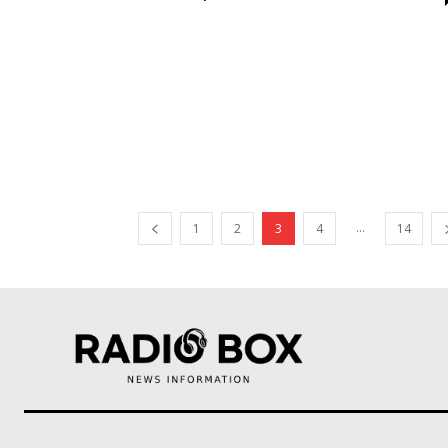
...
1
2
3
4
14