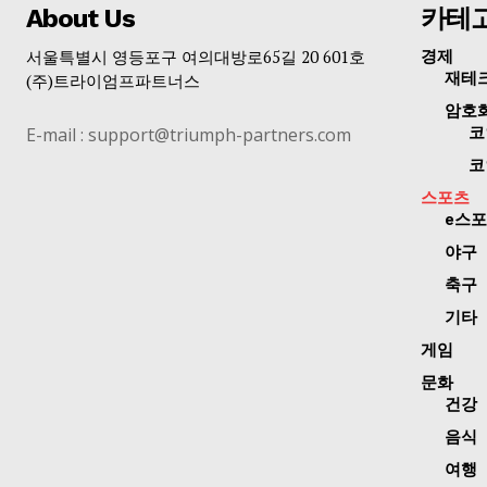
About Us
카테
서울특별시 영등포구 여의대방로65길 20 601호
경제
재테
(주)트라이엄프파트너스
암호
E-mail : support@triumph-partners.com
코
코
스포츠
e스
야구
축구
기타
게임
문화
건강
음식
여행