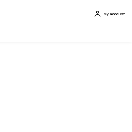
My account