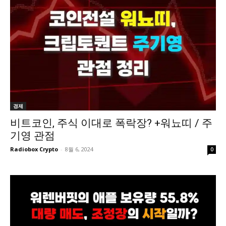
경제
비트코인, 주식 이대로 폭락장? +워뇨띠 / 주
기영 관점
Radiobox Crypto
-
8월 6, 2024
0