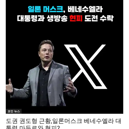
코인 뉴스
도권 권도형 근황,일론머스크 베네수엘라 대
통령 마두로와 현피?