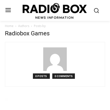
Home
Authors
Posts by
Radiobox Games
0 POSTS
0 COMMENTS