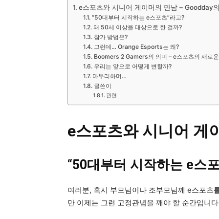
e스포츠와 시니어 게이머의 만남 – Goodday
“50대부터 시작하는 e스포츠”라고?
왜 50세 이상을 대상으로 한 걸까?
참가 방법은?
그런데… Orange Esports는 왜?
Boomers 2 Gamers의 의미 – e스포츠의 새로
우리는 앞으로 어떻게 변할까?
마무리하며…
글쓴이
관련
e스포츠와 시니어 게이
“50대부터 시작하는 e스
여러분, 혹시 부모님이나 조부모님께 e스포츠를 
만 이제는 그런 고정관념을 깨야 할 순간입니다