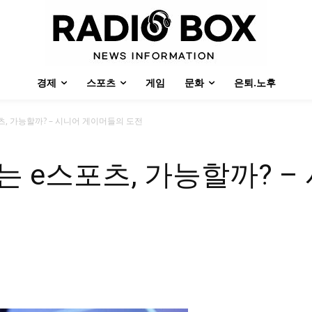
경제
스포츠
게임
문화
은퇴.노후
츠, 가능할까? – 시니어 게이머들의 도전
는 e스포츠, 가능할까? 