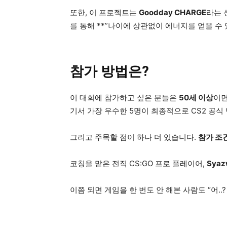
또한, 이 프로젝트는
Goodday CHARGE
라는 
를 통해 **”나이에 상관없이 에너지를 얻을 수
참가 방법은?
이 대회에 참가하고 싶은 분들은
50세 이상
이면
기서 가장 우수한 5명이 최종적으로 CS2 공식
그리고 주목할 점이 하나 더 있습니다.
참가 조
코칭을 맡은 전직 CS:GO 프로 플레이어,
Syaz
이쯤 되면 게임을 한 번도 안 해본 사람도 “어.