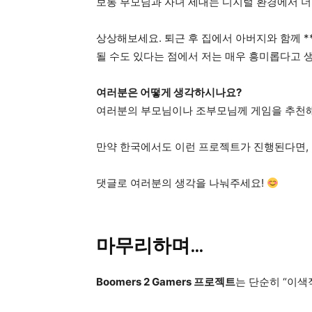
보통 부모님과 자녀 세대는 디지털 환경에서 더
상상해보세요. 퇴근 후 집에서 아버지와 함께 **
될 수도 있다는 점에서 저는 매우 흥미롭다고 
여러분은 어떻게 생각하시나요?
여러분의 부모님이나 조부모님께 게임을 추천해
만약 한국에서도 이런 프로젝트가 진행된다면,
댓글로 여러분의 생각을 나눠주세요!
마무리하며…
Boomers 2 Gamers 프로젝트
는 단순히 “이색