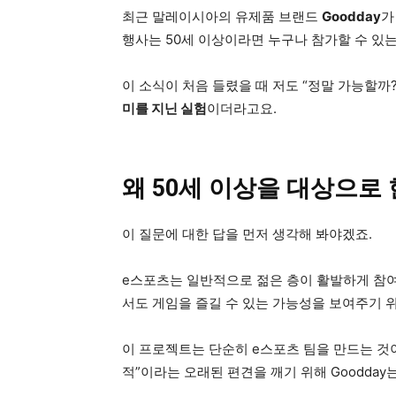
최근 말레이시아의 유제품 브랜드
Goodday
가
행사는 50세 이상이라면 누구나 참가할 수 있
이 소식이 처음 들렸을 때 저도 “정말 가능할까
미를 지닌 실험
이더라고요.
왜 50세 이상을 대상으로 
이 질문에 대한 답을 먼저 생각해 봐야겠죠.
e스포츠는 일반적으로 젊은 층이 활발하게 참여
서도 게임을 즐길 수 있는 가능성을 보여주기 위
이 프로젝트는 단순히 e스포츠 팀을 만드는 것
적”이라는 오래된 편견을 깨기 위해 Goodda