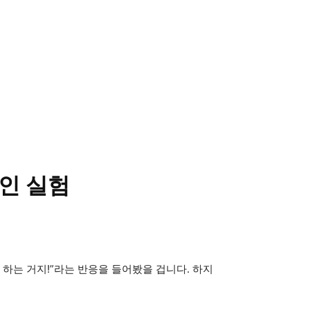
적인 실험
 하는 거지!”라는 반응을 들어봤을 겁니다. 하지