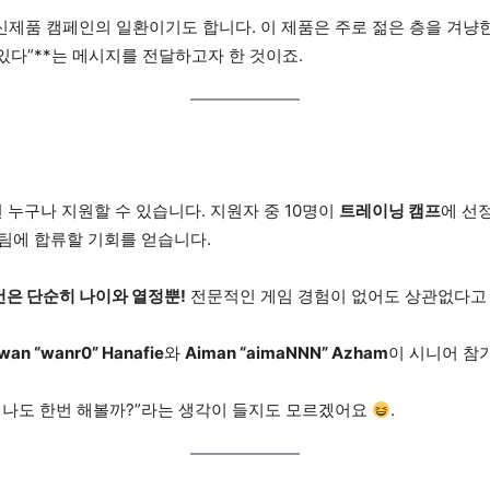
신제품 캠페인의 일환이기도 합니다. 이 제품은 주로 젊은 층을 겨냥
 있다”**는 메시지를 전달하고자 한 것이죠.
 누구나 지원할 수 있습니다. 지원자 중 10명이
트레이닝 캠프
에 선
 팀에 합류할 기회를 얻습니다.
건은 단순히 나이와 열정뿐!
전문적인 게임 경험이 없어도 상관없다고 
wan “wanr0” Hanafie
와
Aiman “aimaNNN” Azham
이 시니어 참
.? 나도 한번 해볼까?”라는 생각이 들지도 모르겠어요
.