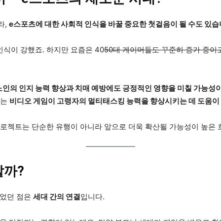
라,
e스포츠에 대한 사회적 인식을 바꿀 중요한 첫걸음이 될 수도 있습
식이 강했죠. 하지만 요즘은 40
50대 게이머들도 꾸준히 증가 중이고
노인의 인지 능력 향상과 치매 예방에도 긍정적인 영향을 미칠 가능성
에서는
비디오 게임이 고령자의 멀티태스킹 능력을 향상시키는 데 도움이
ers 프로젝트는 단순한 유행이 아니라 앞으로 더욱 확산될 가능성이 높
할까?
깊었던 점은
세대 간의 연결
입니다.