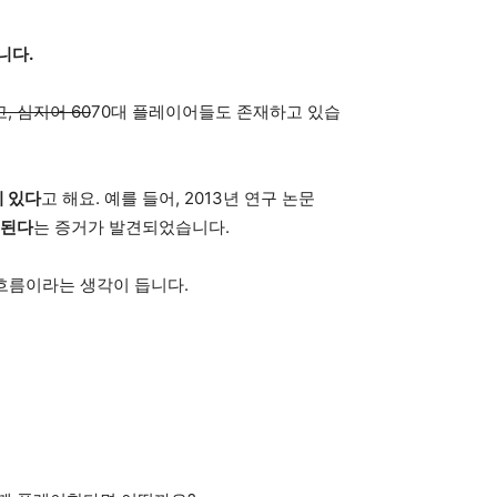
니다.
, 심지어 60
70대 플레이어들도 존재하고 있습
이 있다
고 해요. 예를 들어, 2013년 연구 논문
 된다
는 증거가 발견되었습니다.
은 흐름이라는 생각이 듭니다.