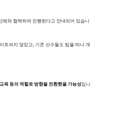
포츠 단체와 협력하여 진행된다고 안내되어 있습니
데이트되지 않았고, 기존 선수들도 팀을 떠나 개
나 교육 등의 역할로 방향을 전환했을 가능성
입니