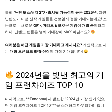
특히
“닌텐도 스위치 2″가 출시될 가능성이 높은 2025년
, 과연
닌텐도가 어떤 신작 게임들을 선보일지 정말 기대되는데요! 소
문으로는 새로운
젤다, 마리오 & 포켓몬 게임이 개발 중
이라고
하니, 닌텐도 팬들은 벌써 기대감이 MAX 아닐까요?
여러분은 어떤 게임을 가장 기대하고 계시나요?
개인적으로 저
는
대형 오픈월드 RPG 신작
이 가장 기대됩니다!
2024년을 빛낸 최고의 게
임 프랜차이즈 TOP 10
마지막으로, **Fandom에서 발표한 “2024년 가장 인기 있었
던 게임 프랜차이즈 TOP 10″**을 소개하고 마무리하려 합니
다.