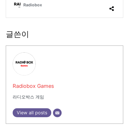
글쓴이
Radiobox Games
라디오박스 게임
View all posts