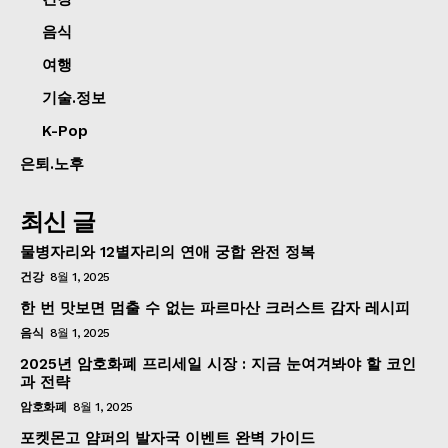
음식
여행
기술.정보
K-Pop
은퇴.노후
최신 글
물병자리와 12별자리의 연애 궁합 완전 정복
건강
8월 1, 2025
한 번 맛보면 멈출 수 없는 파르마산 크러스트 감자 레시피
음식
8월 1, 2025
2025년 암호화폐 프리세일 시장 : 지금 눈여겨봐야 할 코인
과 전략
암호화폐
8월 1, 2025
포켓몬고 얌퍼의 발자국 이벤트 완벽 가이드