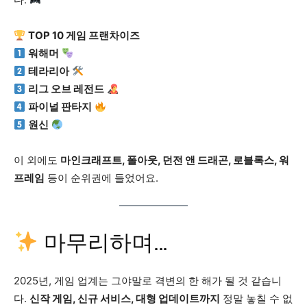
TOP 10 게임 프랜차이즈
워해머
테라리아
리그 오브 레전드
파이널 판타지
원신
이 외에도
마인크래프트, 폴아웃, 던전 앤 드래곤, 로블록스, 워
프레임
등이 순위권에 들었어요.
마무리하며…
2025년, 게임 업계는 그야말로 격변의 한 해가 될 것 같습니
다.
신작 게임, 신규 서비스, 대형 업데이트까지
정말 놓칠 수 없