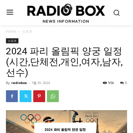
Home
스포츠
스포츠
2024 파리 올림픽 양궁 일정
(시간,단체전,개인,여자,남자,
선수)
By
radiobox
-
7월 29, 2024
956
0