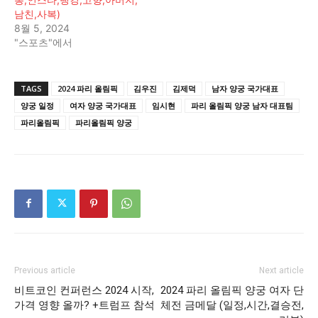
남친,사복)
8월 5, 2024
"스포츠"에서
TAGS
2024 파리 올림픽
김우진
김제덕
남자 양궁 국가대표
양궁 일정
여자 양궁 국가대표
임시현
파리 올림픽 양궁 남자 대표팀
파리올림픽
파리올림픽 양궁
Previous article
Next article
비트코인 컨퍼런스 2024 시작,
2024 파리 올림픽 양궁 여자 단
가격 영향 올까? +트럼프 참석
체전 금메달 (일정,시간,결승전,