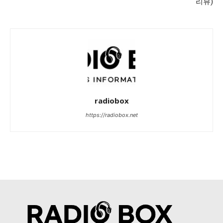
리뷰)
radiobox
https://radiobox.net