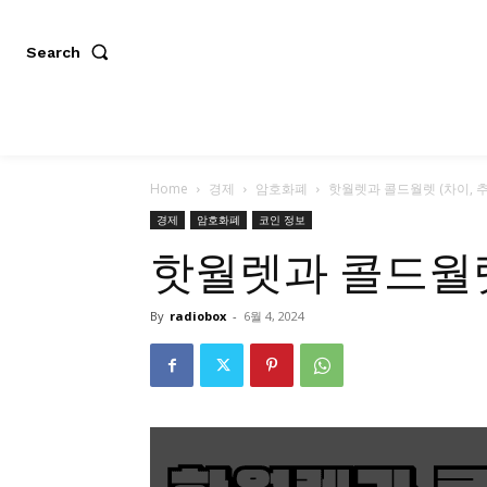
Search
Home
경제
암호화폐
핫월렛과 콜드월렛 (차이, 추천
경제
암호화폐
코인 정보
핫월렛과 콜드월렛 
By
radiobox
-
6월 4, 2024