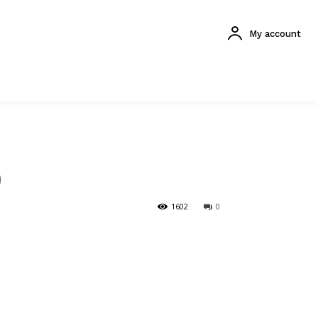
My account
)
1602
0