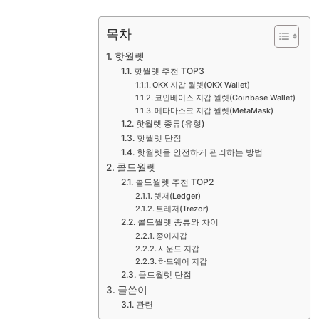
목차
핫월렛
핫월렛 추천 TOP3
OKX 지갑 월렛(OKX Wallet)
코인베이스 지갑 월렛(Coinbase Wallet)
메타마스크 지갑 월렛(MetaMask)
핫월렛 종류(유형)
핫월렛 단점
핫월렛을 안전하게 관리하는 방법
콜드월렛
콜드월렛 추천 TOP2
렛저(Ledger)
트레저(Trezor)
콜드월렛 종류와 차이
종이지갑
사운드 지갑
하드웨어 지갑
콜드월렛 단점
글쓴이
관련