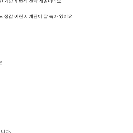
) 기반의 턴제 전략 게임이에요.
 정감 어린 세계관이 잘 녹아 있어요.
.
니다.