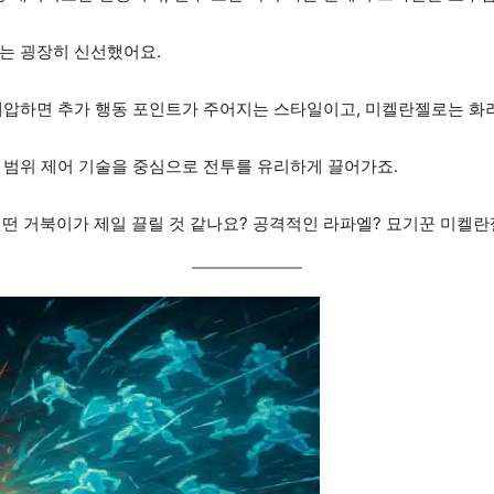
는 굉장히 신선했어요.
제압하면 추가 행동 포인트가 주어지는 스타일이고, 미켈란젤로는 화
 범위 제어 기술을 중심으로 전투를 유리하게 끌어가죠.
 어떤 거북이가 제일 끌릴 것 같나요? 공격적인 라파엘? 묘기꾼 미켈란