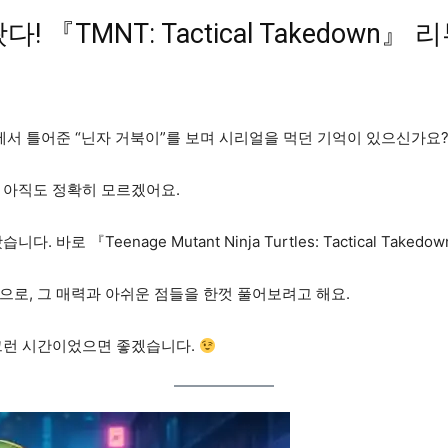
『TMNT: Tactical Takedown』 
에서 틀어준 “닌자 거북이”를 보며 시리얼을 먹던 기억이 있으신가요
 아직도 정확히 모르겠어요.
로 『Teenage Mutant Ninja Turtles: Tactical Taked
으로, 그 매력과 아쉬운 점들을 한껏 풀어보려고 해요.
 그런 시간이었으면 좋겠습니다.