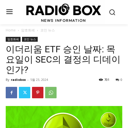
Home
암호화폐
코인 뉴스
암호화폐
코인 뉴스
이더리움 ETF 승인 날짜: 목
요일이 SEC의 결정의 디데이
인가?
By
radiobox
-
5월 23, 2024
701
0