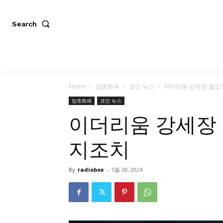
Search
Home
암호화폐
코인 뉴스
이더리움 강세장 돌입?
암호화폐
코인 뉴스
이더리움 강세장 
지조치
By
radiobox
-
5월 28, 2024