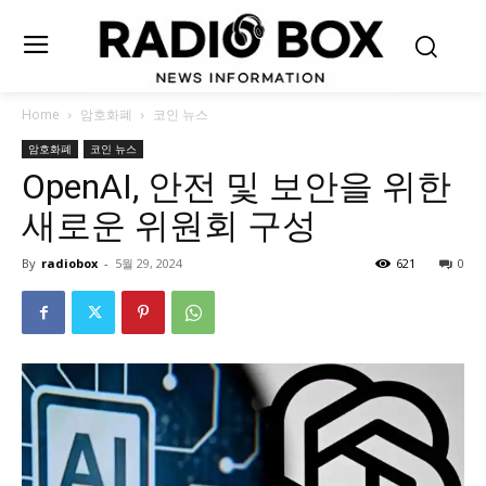
Home
암호화폐
코인 뉴스
암호화폐
코인 뉴스
OpenAI, 안전 및 보안을 위한
새로운 위원회 구성
By
radiobox
-
5월 29, 2024
621
0