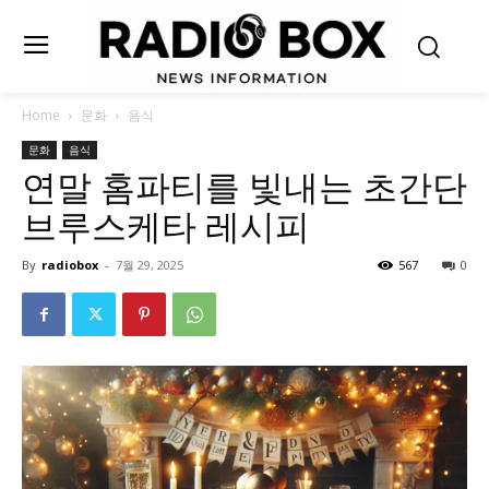
Home
문화
음식
문화
음식
연말 홈파티를 빛내는 초간단
브루스케타 레시피
By
radiobox
-
7월 29, 2025
567
0