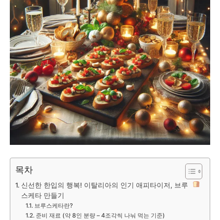
목차
신선한 한입의 행복! 이탈리아의 인기 애피타이저, 브루
스케타 만들기
브루스케타란?
준비 재료 (약 8인 분량 – 4조각씩 나눠 먹는 기준)