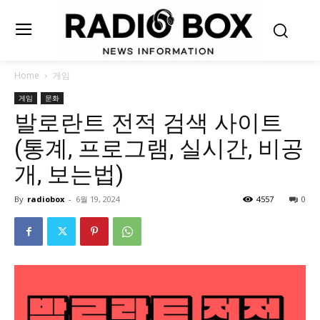
Home
게임
게임
문화
발로란트 전적 검색 사이트
(통계, 프로그램, 실시간, 비공
개, 보는법)
By
radiobox
-
6월 19, 2024
4557
0