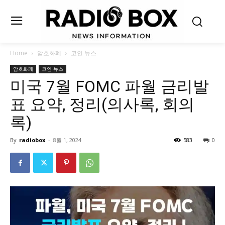
Home
암호화폐
코인 뉴스
암호화폐
코인 뉴스
미국 7월 FOMC 파월 금리발
표 요약, 정리(의사록, 회의
록)
By
radiobox
-
8월 1, 2024
583
0