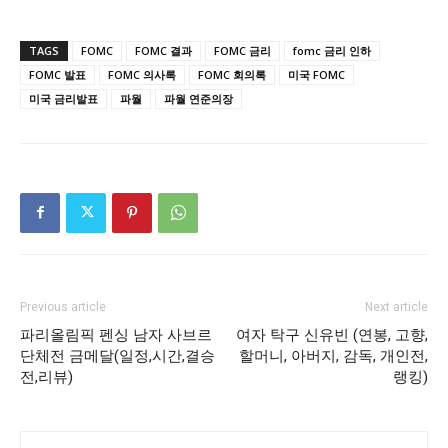
TAGS
FOMC
FOMC 결과
FOMC 금리
fomc 금리 인하
FOMC 발표
FOMC 의사록
FOMC 회의록
미국 FOMC
미국 금리발표
파월
파월 연준의장
Previous article
Next article
파리올림픽 펜싱 남자 사브르
여자 탁구 신유빈 (연봉, 고향,
단체전 금메달(일정,시간,결승
할머니, 아버지, 감독, 개인전,
전,리뷰)
랭킹)