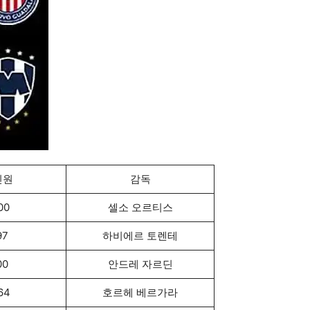
인원
감독
00
셀소 오르티스
97
하비에르 토렌테
00
안드레 자르딘
64
호르헤 베르가라