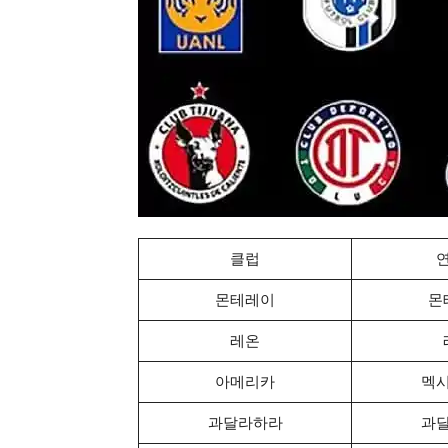
클럽
몬테레이
몬
레온
아메리카
멕
과달라하라
과