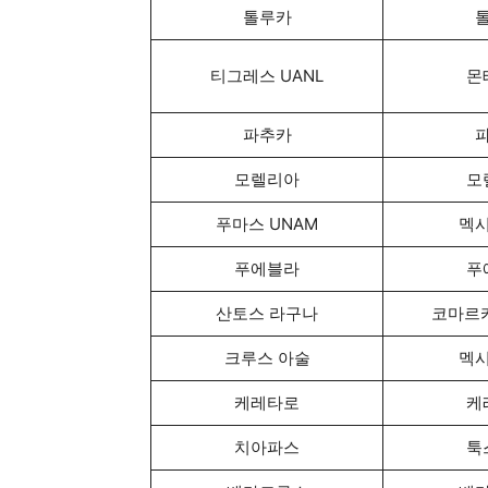
톨루카
티그레스 UANL
몬
파추카
모렐리아
모
푸마스 UNAM
멕
푸에블라
푸
산토스 라구나
코마르
크루스 아술
멕
케레타로
케
치아파스
툭