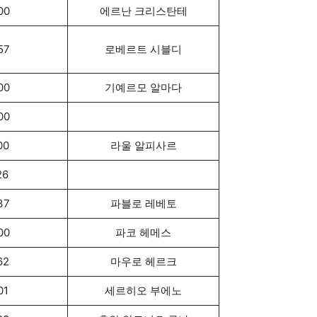
00
에르난 크리스탄테
57
로베르트 시블디
00
기예르모 알마다
00
00
라울 알피사르
26
37
파블로 레베토
00
파코 헤메스
62
마우로 헤르크
01
세르히오 부에노