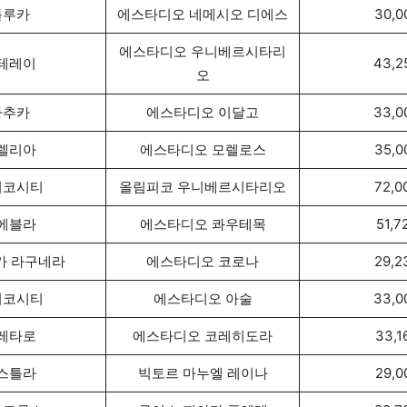
톨루카
에스타디오 네메시오 디에스
30,0
에스타디오 우니베르시타리
테레이
43,2
오
파추카
에스타디오 이달고
33,0
렐리아
에스타디오 모렐로스
35,0
시코시티
올림피코 우니베르시타리오
72,0
에블라
에스타디오 콰우테목
51,7
카 라구네라
에스타디오 코로나
29,2
시코시티
에스타디오 아술
33,0
레타로
에스타디오 코레히도라
33,1
스틀라
빅토르 마누엘 레이나
29,0