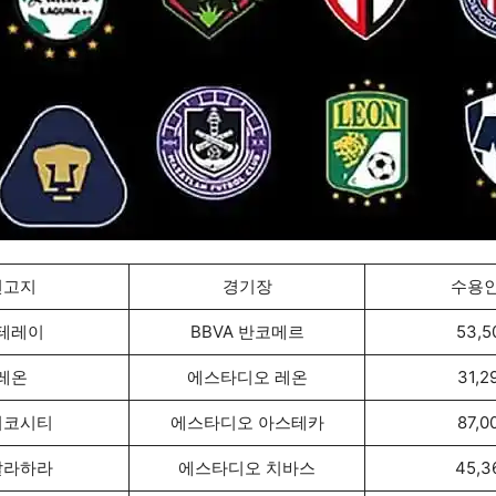
연고지
경기장
수용
테레이
BBVA 반코메르
53,5
레온
에스타디오 레온
31,2
시코시티
에스타디오 아스테카
87,0
달라하라
에스타디오 치바스
45,3