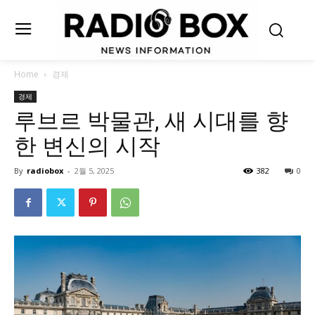
Home
경제
경제
루브르 박물관, 새 시대를 향
한 변신의 시작
By
radiobox
-
2월 5, 2025
382
0