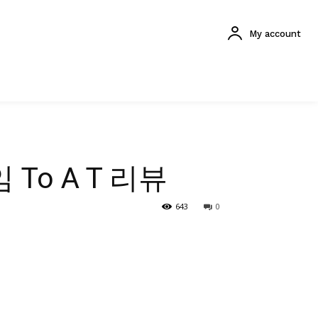
My account
To A T 리뷰
643
0