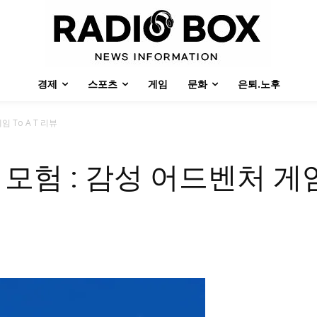
경제
스포츠
게임
문화
은퇴.노후
 To A T 리뷰
모험 : 감성 어드벤처 게임 