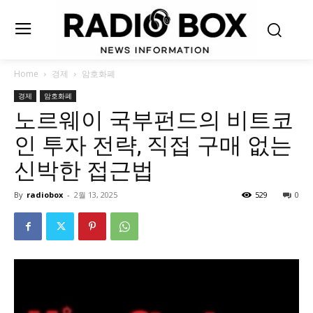
Home
경제
암호화폐
경제
암호화폐
노르웨이 국부펀드의 비트코
인 투자 전략, 직접 구매 없는
신박한 접근법
By
radiobox
-
2월 13, 2025
529
0