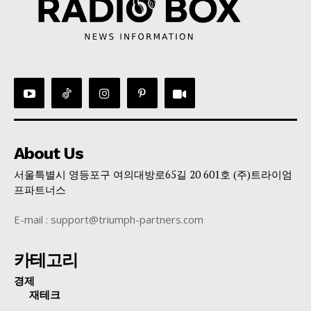
About Us
서울특별시 영등포구 여의대방로65길 20 601호 (주)트라이엄
프파트너스
E-mail : support@triumph-partners.com
카테고리
경제
재테크