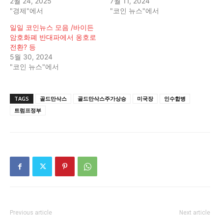
2월 24, 2025
7월 11, 2024
"경제"에서
"코인 뉴스"에서
일일 코인뉴스 모음 /바이든
암호화폐 반대파에서 옹호로
전환? 등
5월 30, 2024
"코인 뉴스"에서
TAGS
골드만삭스
골드만삭스주가상승
미국장
인수합병
트럼프정부
Previous article
Next article