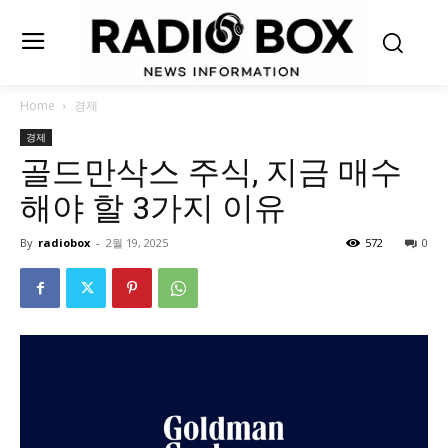
Home
경제
경제
골드만삭스 주식, 지금 매수
해야 할 3가지 이유
By
radiobox
-
2월 19, 2025
572
0