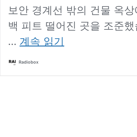
보안 경계선 밖의 건물 옥상
백 피트 떨어진 곳을 조준했
트
…
계속 읽기
럼
프
피
Radiobox
습
전
체
요
약
(저
격
범,
총
격
범
인,