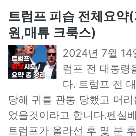
트럼프 피습 전체요약(
원,매튜 크룩스)
2024년 7월 
럼프 전 대통령
다. 트럼프 전
당해 귀를 관통 당했고 머리
었을것이라고 합니다.펜실베
트럼프가 올라선 후 몇 분 