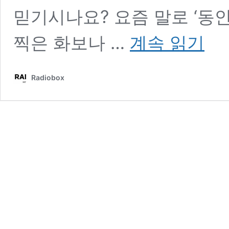
믿기시나요? 요즘 말로 ‘동
배
찍은 화보나 …
계속 읽기
우
송
혜
Radiobox
교
유
퀴
즈
출
연!
내
용
정
리
(나
이,
송
중
기,